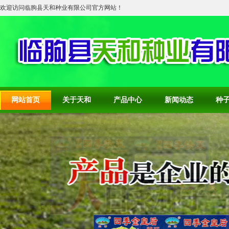
欢迎访问临朐县天和种业有限公司官方网站！
网站首页
关于天和
产品中心
新闻动态
种