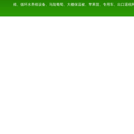
殖
、
循环水养殖设备
、
马陆葡萄
、
大棚保温被
、
苹果苗
、
专用车
、
出口退税